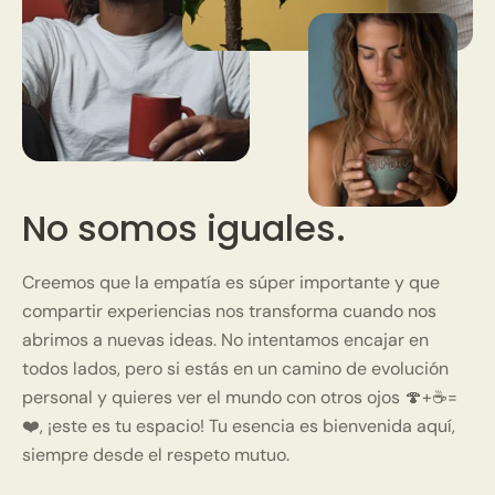
Sort by
06/25/2025
No somos iguales.
Helena
Creemos que la empatía es súper importante y que
Nos encantó
compartir experiencias nos transforma cuando nos
Este café tiene un sabor delicioso. Es suave, con notas a
abrimos a nuevas ideas. No intentamos encajar en
cacao. De los 4 que he probado hasta ahora, es el que
todos lados, pero si estás en un camino de evolución
más nos ha gustado. Recomendado.
personal y quieres ver el mundo con otros ojos 🍄+☕=
❤️, ¡este es tu espacio! Tu esencia es bienvenida aquí,
siempre desde el respeto mutuo.