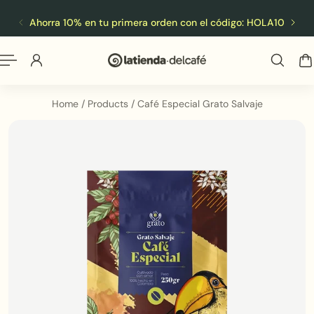
Español
 al contenido
Ahorra 10% en tu primera orden con el código: HOLA10
ENV
Home
/
Products
/
Café Especial Grato Salvaje