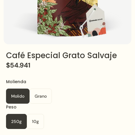
Café Especial Grato Salvaje
$54.941
Molienda
Calidad
Supremo
Molido
Grano
Peso
Gourmet
250g
10g