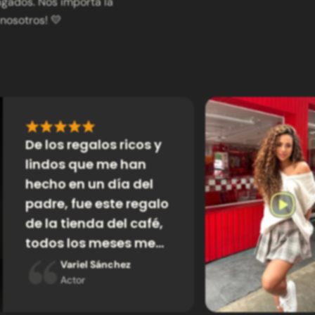
agados. Nos importa la
nosotros! 💛
De los regalos ricos y
lindos que me han
hecho en un día del
padre, fue este regalo
de la tienda del café,
todos los meses me
llega un café
Variel Sánchez
increíble. Los mejores
Actor
cafés que tenemos en