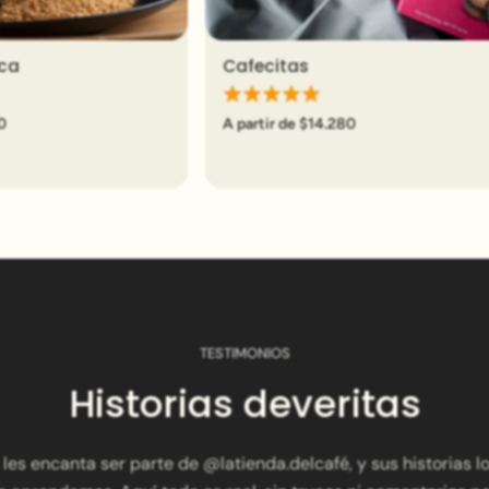
ica
Cafecitas
sta rápida
Vista rápida
0
A partir de $14.280
TESTIMONIOS
Historias deveritas
les encanta ser parte de @latienda.delcafé, y sus historias l