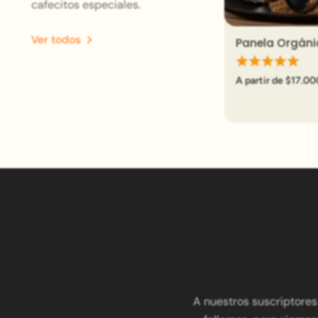
cafecitos especiales.
Ver todos
Panela Orgán
Vi
A partir de $17.00
A nuestros suscriptores 