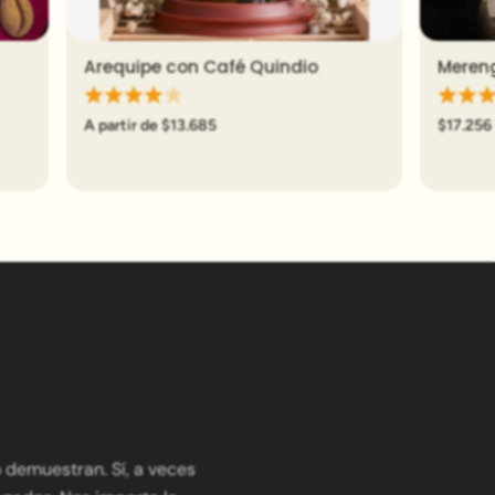
Arequipe con Café Quindio
Mereng
Vista rápida
A partir de $13.685
$17.256
o demuestran. Sí, a veces