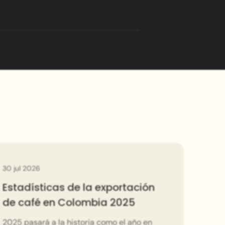
este país. ¡Que
maravilla!
30 jul 2026
23 
Estadísticas de la exportación
Pr
de café en Colombia 2025
se
2025 pasará a la historia como el año en