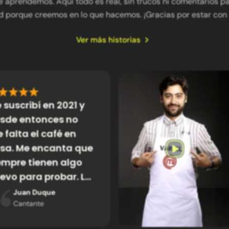
e aprendemos. Aquí todo es real, sin trucos ni comentarios p
d porque creemos en lo que hacemos. ¡Gracias por estar con 
Ver más historias
 suscribí en 2021 y
sde entonces no
 falta el café en
sa. Me encanta que
empre tienen algo
evo para probar. La
rdad, ya es parte
Juan Duque
 mi rutina diaria.
Cantante
per recomendado.