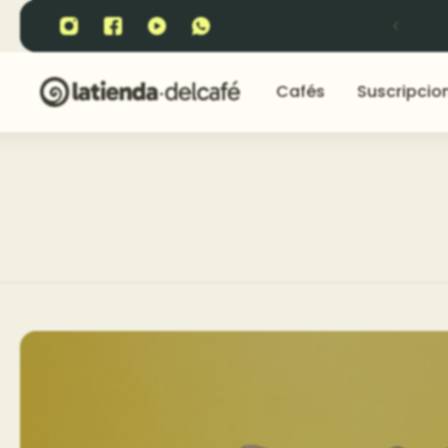
¡Sin miedo al éxito!
Cafés
Suscripcio