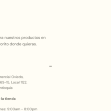
tra nuestros productos en
vorito donde quieras.
ercial Oviedo,
6S-15, Local 1122.
ntioquia
 la tienda
rnes: 9:00am - 8:00pm