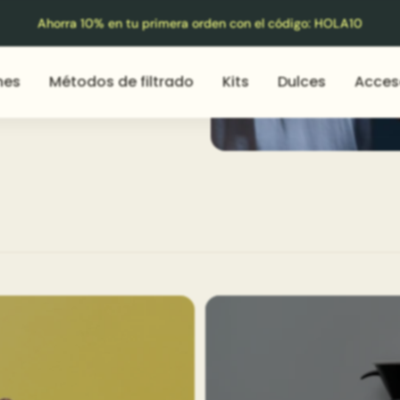
Ahorra 10% en tu primera orden con el código: HOLA10
nes
Métodos de filtrado
Kits
Dulces
Acces