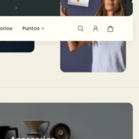
ENVÍO GRATIS por compras superiores a $150
Español
COP
orios
Puntos ⭐