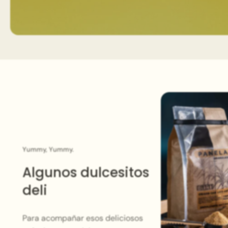
Yummy, Yummy.
Algunos dulcesitos
deli
Para acompañar esos deliciosos