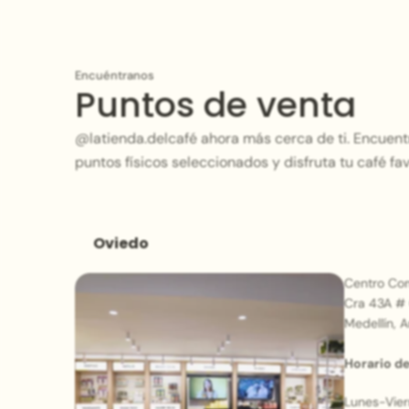
Encuéntranos
Puntos de venta
@latienda.delcafé ahora más cerca de ti. Encuen
puntos físicos seleccionados y disfruta tu café fa
Oviedo
Centro Com
Cra 43A # 
Medellín, A
Horario de
Lunes-Vie