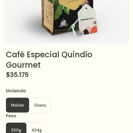
Café Especial Quindío
Gourmet
$35.175
Molienda
Molido
Grano
Peso
250g
454g