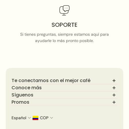
SOPORTE
Si tienes preguntas, siempre estamos aquí para
ayudarle lo más pronto posible.
Te conectamos con el mejor café
Conoce más
Síguenos
Preguntas Frecuentes
Blog
Promos
Descubre el mundo del café de especialidad. Síguenos
🇨🇴 Colombia
Términos y condiciones
para promociones y consejos para disfrutar tu café.
Suscríbete y recibe ofertas exclusivas y novedades
🇺🇸 Estados Unidos
Política de privacidad
¡Únete a nuestra comunidad cafetera!
sobre café de especialidad.
🇲🇽 México
Español
COP
🇨🇦 Canadá
Correo electrónico