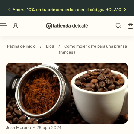
Español
 al contenido
Ahorra 10% en tu primera orden con el código: HOLA10
ENV
Página de inicio
/
Blog
/
Cómo moler café para una prensa
francesa
Jose Moreno
28 ago 2024