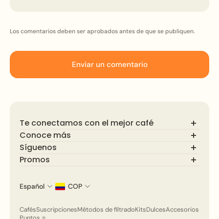
Los comentarios deben ser aprobados antes de que se publiquen.
Enviar un comentario
Te conectamos con el mejor café
Conoce más
Síguenos
Preguntas Frecuentes
Blog
Promos
Descubre el mundo del café de especialidad. Síguenos
🇨🇴 Colombia
Términos y condiciones
para promociones y consejos para disfrutar tu café.
Suscríbete y recibe ofertas exclusivas y novedades
🇺🇸 Estados Unidos
Política de privacidad
¡Únete a nuestra comunidad cafetera!
sobre café de especialidad.
🇲🇽 México
Español
COP
🇨🇦 Canadá
Correo electrónico
🇨🇱 Chile
Cafés
Suscripciones
Métodos de filtrado
Kits
Dulces
Accesorios
Puntos ⭐