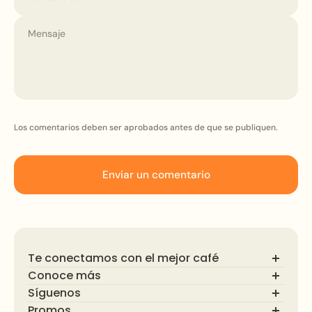
Los comentarios deben ser aprobados antes de que se publiquen.
Enviar un comentario
Te conectamos con el mejor café
Conoce más
Síguenos
Preguntas Frecuentes
Blog
Promos
Descubre el mundo del café de especialidad. Síguenos