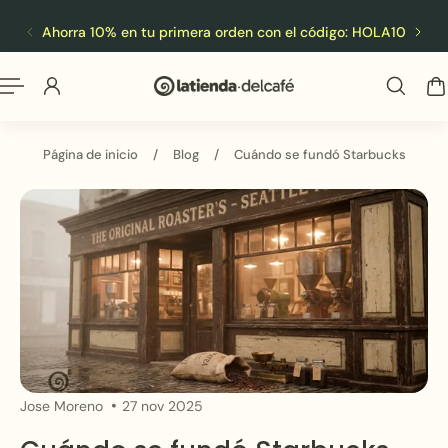
Español
 al contenido
Ahorra 10% en tu primera orden con el código: HOLA10
ENV
Página de inicio
/
Blog
/
Cuándo se fundó Starbucks
Jose Moreno
27 nov 2025